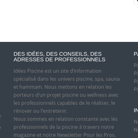
DES IDÉES, DES CONSEILS, DES
P
ADRESSES DE PROFESSIONNELS
P
Idées Piscine est un site d’information
P
spécialisé dans les univers piscine, spa, sauna
P
et hammam. Nous mettons en relation les
P
porteurs d’un projet piscine ou wellness avec
les professionnels capables de le réaliser, le
I
rénover ou l’entretenir.
r
Nous sommes en relation constante avec les
N
professionnels de la piscine à travers notre
é
N
magazine et notre Newsletter Pour les Pros.