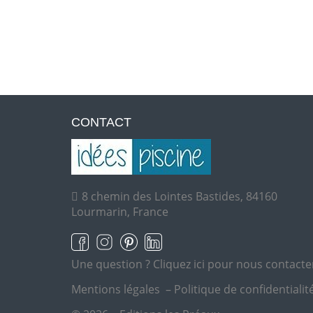
CONTACT
8 chemin des Lointes Bastides, 84160
Lourmarin, France
Une question ?
Cliquez ici pour nous contacte
Mentions légales
–
Politique de confidentialit