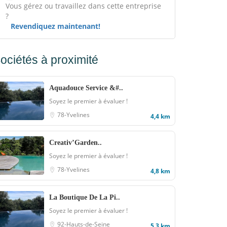
Vous gérez ou travaillez dans cette entreprise
?
Revendiquez maintenant!
ociétés à proximité
Aquadouce Service &#..
Soyez le premier à évaluer !
78-Yvelines
4,4 km
Creativ’Garden..
Soyez le premier à évaluer !
78-Yvelines
4,8 km
La Boutique De La Pi..
Soyez le premier à évaluer !
92-Hauts-de-Seine
5,3 km