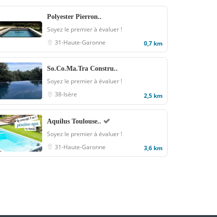
Polyester Pierron..
Soyez le premier à évaluer !
31-Haute-Garonne
0,7 km
So.Co.Ma.Tra Constru..
Soyez le premier à évaluer !
38-Isère
2,5 km
Aquilus Toulouse..
Soyez le premier à évaluer !
31-Haute-Garonne
3,6 km