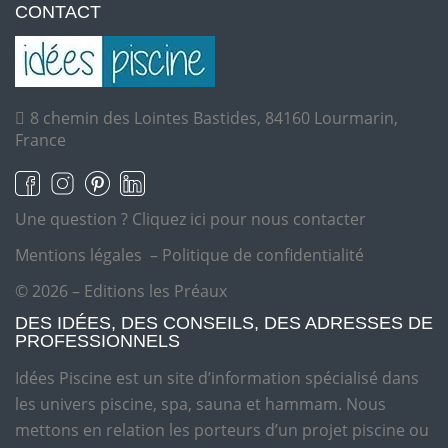
CONTACT
8 chemin des Lointes Bastides, 84160 Lourmarin,
France
Une question ?
Cliquez ici pour nous contacter
Mentions légales
–
Politique de confidentialité
© 2026 – Editions les Préaux
DES IDÉES, DES CONSEILS, DES ADRESSES DE
PROFESSIONNELS
Idées Piscine est un site d’information spécialisé dans
les univers piscine, spa, sauna et hammam. Nous
mettons en relation les porteurs d’un projet piscine ou