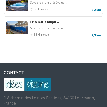
Soyez le premier à évaluer !
33-Gironde
3,2 km
Le Bassin Français..
Soyez le premier à évaluer !
33-Gironde
4,9 km
CONTACT
8 chemin des Lointes Bastides, 84160 Lourmarin,
France