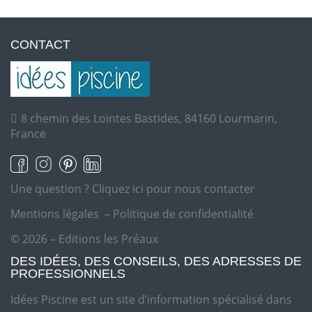
CONTACT
8 chemin des Lointes Bastides, 84160 Lourmarin,
France
Une question ?
Cliquez ici pour nous contacter
Mentions légales
–
Politique de confidentialité
© 2026 – Editions les Préaux
DES IDÉES, DES CONSEILS, DES ADRESSES DE
PROFESSIONNELS
Idées Piscine est un site d’information spécialisé dans