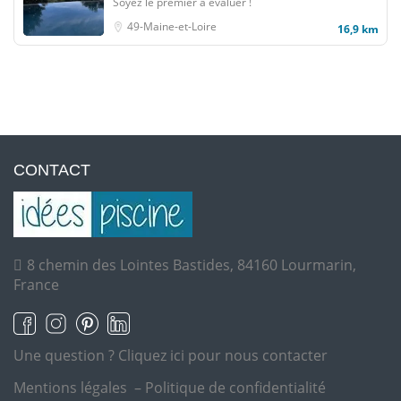
Soyez le premier à évaluer !
49-Maine-et-Loire
16,9 km
CONTACT
8 chemin des Lointes Bastides, 84160 Lourmarin,
France
Une question ?
Cliquez ici pour nous contacter
Mentions légales
–
Politique de confidentialité