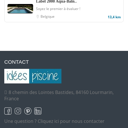
Label 2000 Aqua-Baln..
Soyez le premier à évaluer !
Belgique
13,4 km
CONTACT
8 chemin des Lointes Bastides, 84160 Lourmarin,
France
Une question ?
Cliquez ici pour nous contacter