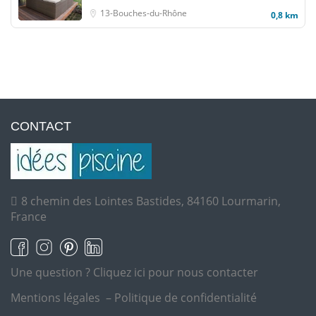
13-Bouches-du-Rhône
0,8 km
CONTACT
8 chemin des Lointes Bastides, 84160 Lourmarin,
France
Une question ?
Cliquez ici pour nous contacter
Mentions légales
–
Politique de confidentialité