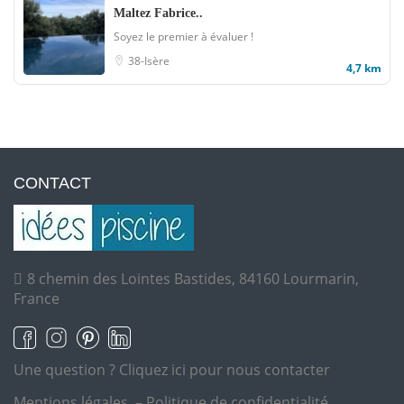
Maltez Fabrice..
Soyez le premier à évaluer !
38-Isère
4,7 km
CONTACT
8 chemin des Lointes Bastides, 84160 Lourmarin,
France
Une question ?
Cliquez ici pour nous contacter
Mentions légales
–
Politique de confidentialité