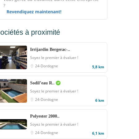
?
Revendiquez maintenant!
ociétés à proximité
Irrijardin Bergerac-..
Soyez le premier à évaluer !
24-Dordogne
5,8 km
Sodil’eau R..
Soyez le premier à évaluer !
24-Dordogne
6 km
Polyester 2000..
Soyez le premier à évaluer !
24-Dordogne
6,1 km