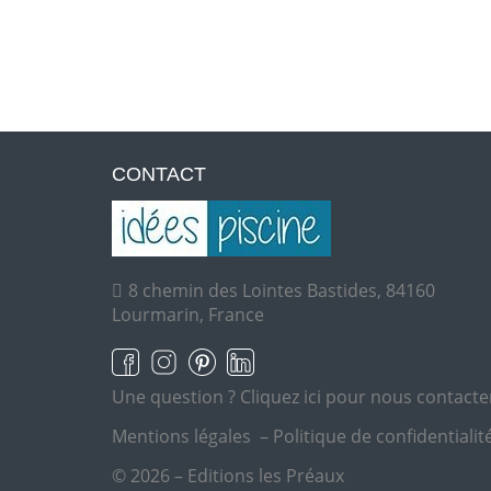
CONTACT
8 chemin des Lointes Bastides, 84160
Lourmarin, France
Une question ?
Cliquez ici pour nous contacte
Mentions légales
–
Politique de confidentialit
© 2026 – Editions les Préaux