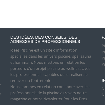
DES IDÉES, DES CONSEILS, DES
P
ADRESSES DE PROFESSIONNELS
P
Idées Piscine est un site d’information
P
spécialisé dans les univers piscine, spa, sauna
P
et hammam. Nous mettons en relation les
P
porteurs d’un projet piscine ou wellness avec
les professionnels capables de le réaliser, le
I
rénover ou l’entretenir.
r
Nous sommes en relation constante avec les
N
professionnels de la piscine à travers notre
é
N
magazine et notre Newsletter Pour les Pros.