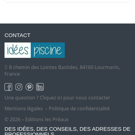
CONTACT
8 chemin des Lointes Bastides, 84160 Lourmarin,
France
Une question ?
Cliquez ici pour nous contacter
Mentions légales
–
Politique de confidentialité
© 2026 – Editions les Préaux
DES IDÉES, DES CONSEILS, DES ADRESSES DE
PROFESSIONNELS