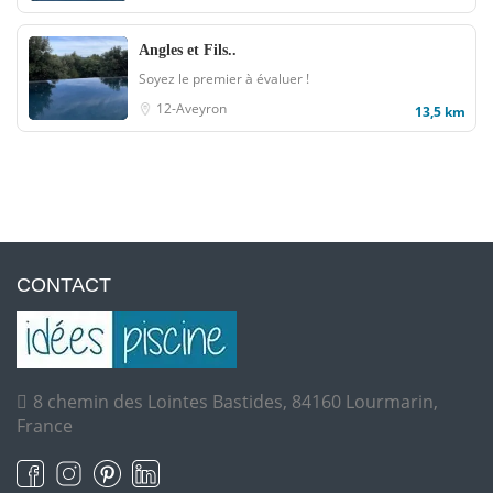
Angles et Fils..
Soyez le premier à évaluer !
12-Aveyron
13,5 km
CONTACT
8 chemin des Lointes Bastides, 84160 Lourmarin,
France