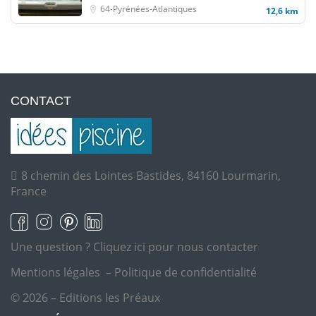
64-Pyrénées-Atlantiques
12,6 km
CONTACT
8 chemin des Lointes Bastides, 84160 Lourmarin,
France
Une question ?
Cliquez ici pour nous contacter
Mentions légales
–
Politique de confidentialité
© 2026 – Editions les Préaux