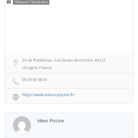
Obtenir l'itinéraire
ZA de Putillenea - Les Docks de l’Untxin, 64122
Urrugne, France
05 59 93 36 41
http://www.sokoa-piscine.fr/
Idées Piscine