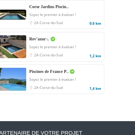
Corse Jardins Piscin..
Soyez le premier à évaluer !
2A-Corse-du-Sud
0.6 km
Rev’azur ̵..
Soyez le premier à évaluer !
2A-Corse-du-Sud
1,2 km
Piscines de France P..
Soyez le premier à évaluer !
2A-Corse-du-Sud
1,4 km
ARTENAIRE DE VOTRE PROJET