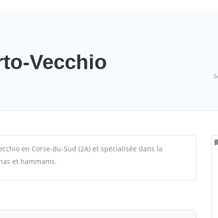
rto-Vecchio
S
ecchio en Corse-du-Sud (2A) et spécialisée dans la
saunas et hammams.