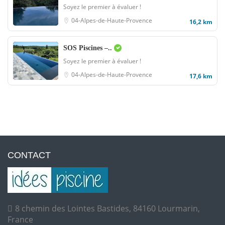
Soyez le premier à évaluer !
04-Alpes-de-Haute-Provence
16,2 km
SOS Piscines –..
Soyez le premier à évaluer !
04-Alpes-de-Haute-Provence
17,6 km
CONTACT
8 chemin des Lointes Bastides, 84160 Lourmarin,
France