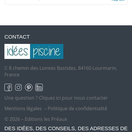
CONTACT
8 chemin des Lointes Bastides, 84160 Lourmarin,
France
Une question ?
Cliquez ici pour nous contacter
Mentions légales
–
Politique de confidentialité
© 2026 – Editions les Préaux
DES IDÉES, DES CONSEILS, DES ADRESSES DE