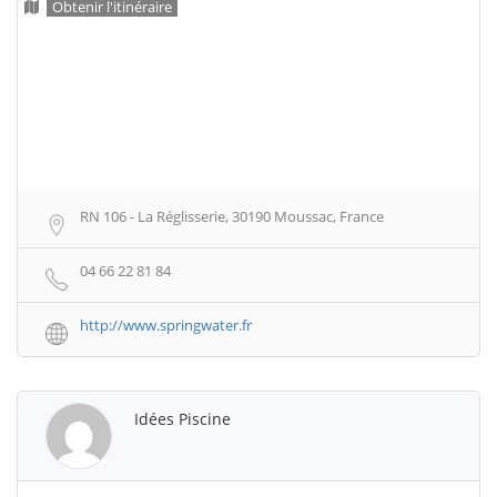
Obtenir l'itinéraire
RN 106 - La Réglisserie, 30190 Moussac, France
04 66 22 81 84
http://www.springwater.fr
Idées Piscine