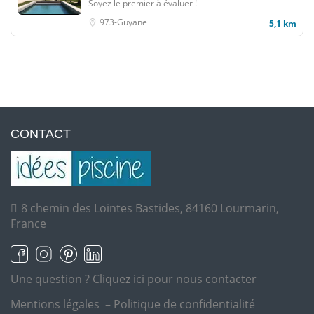
Soyez le premier à évaluer !
973-Guyane
5,1 km
CONTACT
8 chemin des Lointes Bastides, 84160 Lourmarin,
France
Une question ?
Cliquez ici pour nous contacter
Mentions légales
–
Politique de confidentialité