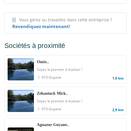
Vous gérez ou travaillez dans cette entreprise ?
Revendiquez maintenant!
Sociétés à proximité
Omix..
Soyez le premier à évaluer !
973-Guyane
1,9 km
Zehaniuck Mick..
Soyez le premier à évaluer !
973-Guyane
2,9 km
Aguazur Guyane..