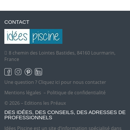
CONTACT
8 chemin des Lointes Bastides, 84160 Lourmarin,
France
Une question ?
Cliquez ici pour nous contacter
Mentions légales
–
Politique de confidentialité
© 2026 – Editions les Préaux
DES IDÉES, DES CONSEILS, DES ADRESSES DE
PROFESSIONNELS
Idées Piscine est un site d’information spécialisé dans