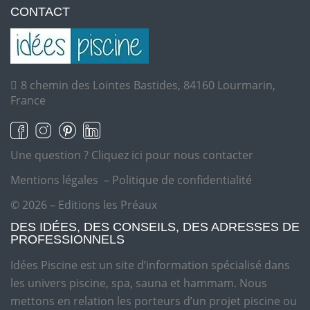
CONTACT
8 chemin des Lointes Bastides, 84160 Lourmarin,
France
Une question ?
Cliquez ici pour nous contacter
Mentions légales
–
Politique de confidentialité
© 2026 – Editions les Préaux
DES IDÉES, DES CONSEILS, DES ADRESSES DE
PROFESSIONNELS
Idées Piscine est un site d’information spécialisé dans
les univers piscine, spa, sauna et hammam. Nous
mettons en relation les porteurs d’un projet piscine ou