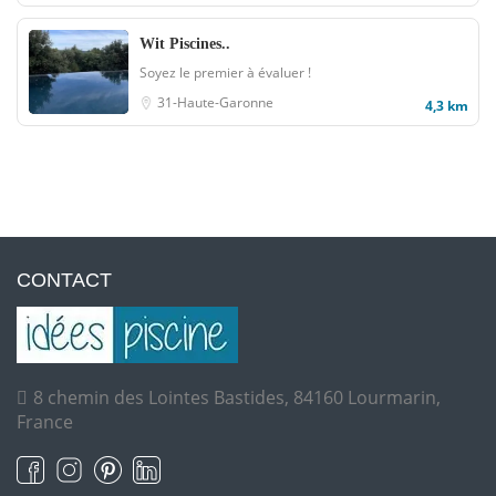
Wit Piscines..
Soyez le premier à évaluer !
31-Haute-Garonne
4,3 km
CONTACT
8 chemin des Lointes Bastides, 84160 Lourmarin,
France