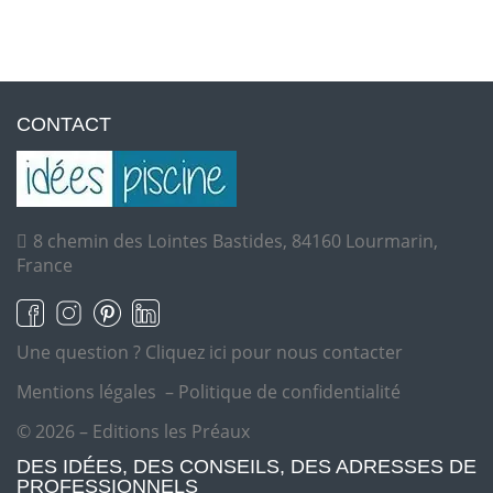
CONTACT
8 chemin des Lointes Bastides, 84160 Lourmarin,
France
Une question ?
Cliquez ici pour nous contacter
Mentions légales
–
Politique de confidentialité
© 2026 – Editions les Préaux
DES IDÉES, DES CONSEILS, DES ADRESSES DE
PROFESSIONNELS