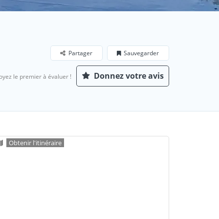
Partager
Sauvegarder
Donnez votre avis
oyez le premier à évaluer !
Obtenir l'itinéraire