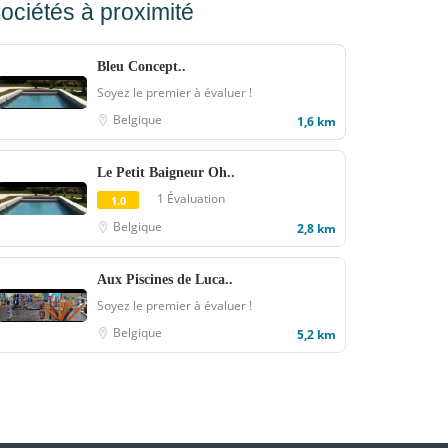
ociétés à proximité
Bleu Concept..
Soyez le premier à évaluer !
Belgique
1,6 km
Le Petit Baigneur Oh..
1 Évaluation
1.0
Belgique
2,8 km
Aux Piscines de Luca..
Soyez le premier à évaluer !
Belgique
5,2 km