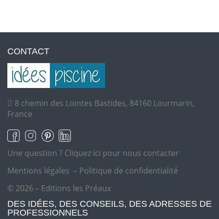
CONTACT
8 chemin des Lointes Bastides, 84160 Lourmarin,
France
Une question ?
Cliquez ici pour nous contacter
Mentions légales
–
Politique de confidentialité
© 2026 – Editions les Préaux
DES IDÉES, DES CONSEILS, DES ADRESSES DE
PROFESSIONNELS