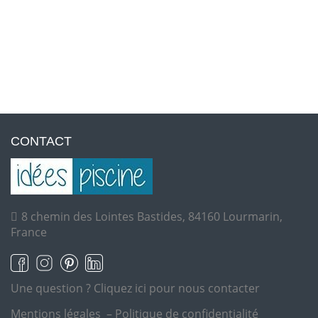
CONTACT
8 chemin des Lointes Bastides, 84160 Lourmarin,
France
Une question ?
Cliquez ici pour nous contacter
Mentions légales
–
Politique de confidentialité