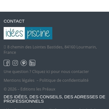
CONTACT
8 chemin des Lointes Bastides, 84160 Lourmarin,
France
Une question ?
Cliquez ici pour nous contacter
Mentions légales
–
Politique de confidentialité
© 2026 – Editions les Préaux
DES IDÉES, DES CONSEILS, DES ADRESSES DE
PROFESSIONNELS