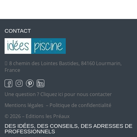
CONTACT
8 chemin des Lointes Bastides, 84160 Lourmarin,
France
Une question ?
Cliquez ici pour nous contacter
Mentions légales
–
Politique de confidentialité
© 2026 – Editions les Préaux
DES IDÉES, DES CONSEILS, DES ADRESSES DE
PROFESSIONNELS