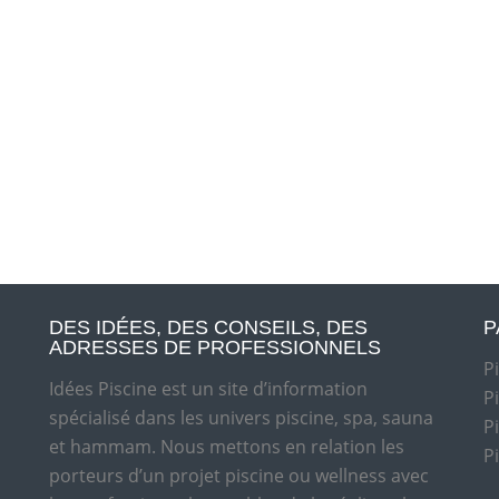
DES IDÉES, DES CONSEILS, DES
P
ADRESSES DE PROFESSIONNELS
P
Idées Piscine est un site d’information
P
spécialisé dans les univers piscine, spa, sauna
P
et hammam. Nous mettons en relation les
P
porteurs d’un projet piscine ou wellness avec