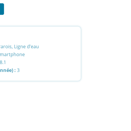
arois, Ligne d’eau
smartphone
8.1
année) :
3