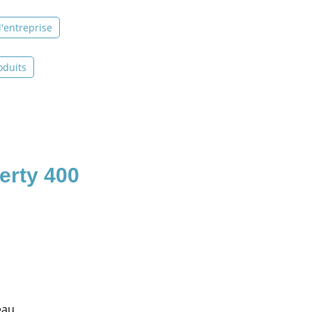
 l'entreprise
oduits
erty 400
eau