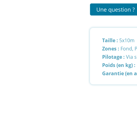
Une question ?
Taille :
5x10m
Zones :
Fond, P
Pilotage :
Via 
Poids (en kg) :
Garantie (en 