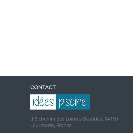
CONTACT
8 chemin des Lointes Bastides, 84160
Lourmarin, France