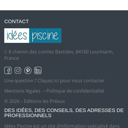
CONTACT
8 chemin des Lointes Bastides, 84160 Lourmarin,
France
Une question ?
Cliquez ici pour nous contacter
Mentions légales
–
Politique de confidentialité
© 2026 – Editions les Préaux
DES IDÉES, DES CONSEILS, DES ADRESSES DE
PROFESSIONNELS
Idées Piscine est un site d’information spécialisé dans