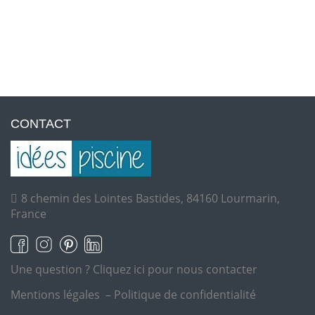
CONTACT
8 chemin des Lointes Bastides, 84160 Lourmarin,
France
Une question ?
Cliquez ici pour nous contacter
Mentions légales
–
Politique de confidentialité