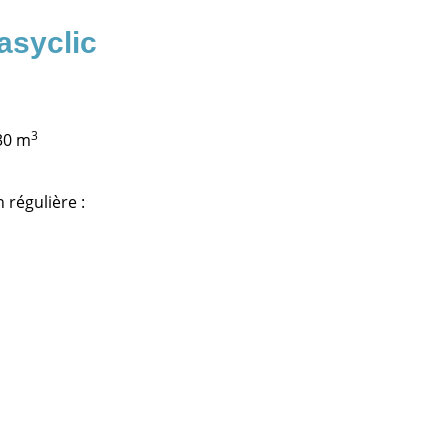
asyclic
3
30 m
 régulière :