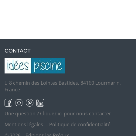
CONTACT
8 chemin des Lointes Bastides, 84160 Lourmarin,
France
Une question ?
Cliquez ici pour nous contacter
Mentions légales
–
Politique de confidentialité
© 2026 – Editions les Préaux