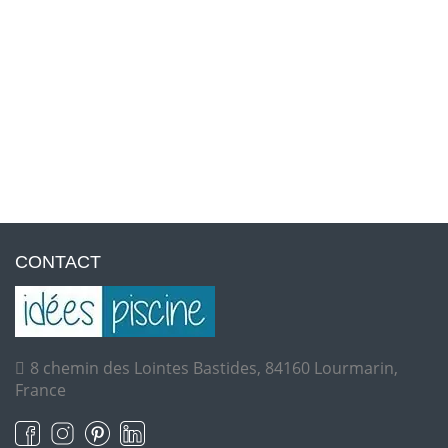
CONTACT
8 chemin des Lointes Bastides, 84160 Lourmarin,
France