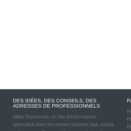
DES IDÉES, DES CONSEILS, DES
P
ADRESSES DE PROFESSIONNELS
P
Idées Piscine est un site d’information
P
spécialisé dans les univers piscine, spa, sauna
P