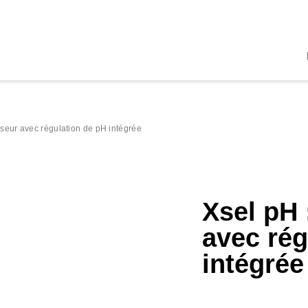
lyseur avec régulation de pH intégrée
Xsel pH 
avec rég
intégrée