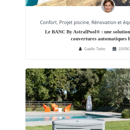
Confort
,
Projet piscine
,
Rénovation et é
Le BANC By AstralPool® : une solution 
couvertures automatiques h
Gaëlle Tarbo
10/09/