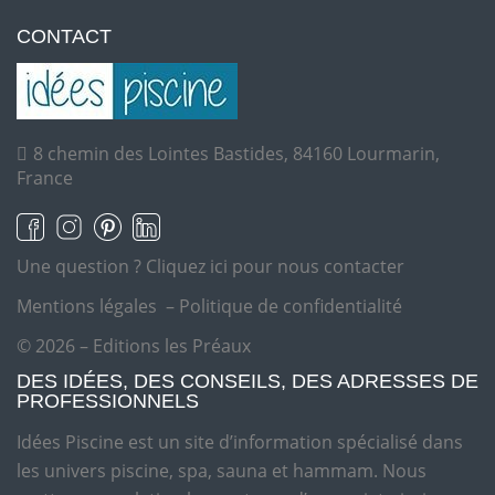
CONTACT
8 chemin des Lointes Bastides, 84160 Lourmarin,
France
Une question ?
Cliquez ici pour nous contacter
Mentions légales
–
Politique de confidentialité
© 2026 – Editions les Préaux
DES IDÉES, DES CONSEILS, DES ADRESSES DE
PROFESSIONNELS
Idées Piscine est un site d’information spécialisé dans
les univers piscine, spa, sauna et hammam. Nous