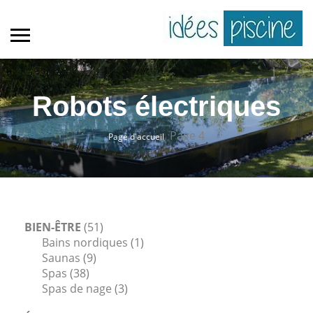
Robots électriques
Page 4
Page d'accueil
BIEN-ÊTRE
(51)
Bains nordiques
(1)
Saunas
(9)
Spas
(38)
Spas de nage
(3)