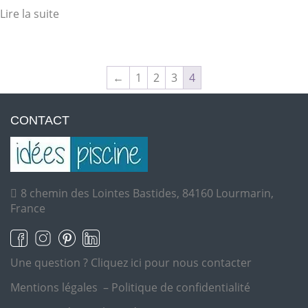
Lire la suite
←
1
2
3
4
CONTACT
8 chemin des Lointes Bastides, 84160 Lourmarin,
France
Une question ?
Cliquez ici pour nous contacter
Mentions légales
–
Politique de confidentialité