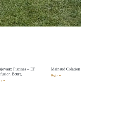
sjoyaux Piscines – DP
Mainaud Création
ffusion Bourg
Voir »
r »