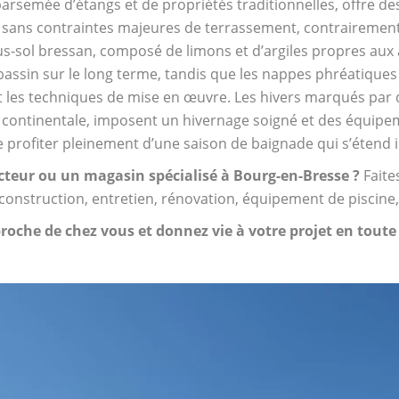
e parsemée d’étangs et de propriétés traditionnelles, offre d
s sans contraintes majeures de terrassement, contrairemen
us-sol bressan, composé de limons et d’argiles propres au
du bassin sur le long terme, tandis que les nappes phréatiqu
 et les techniques de mise en œuvre. Les hivers marqués par 
ce continentale, imposent un hivernage soigné et des équipem
profiter pleinement d’une saison de baignade qui s’étend
cteur ou un magasin spécialisé à Bourg-en-Bresse ?
Faite
 construction, entretien, rénovation, équipement de piscine,
proche de chez vous et donnez vie à votre projet en toute