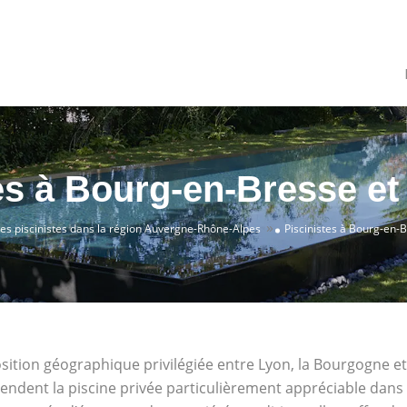
es à Bourg-en-Bresse et
»
es piscinistes dans la région Auvergne-Rhône-Alpes
Piscinistes à Bourg-en-B
sition géographique privilégiée entre Lyon, la Bourgogne et 
endent la piscine privée particulièrement appréciable dans c