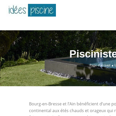
Piscinist
Page d'accueil
L
Bourg-en-Bresse et l’Ain bénéficient d’une po
continental aux étés chauds et orageux qui r