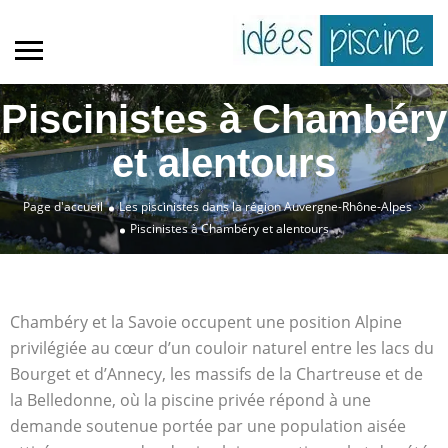
Piscinistes à Chambéry
et alentours
»
Page d'accueil
Les piscinistes dans la région Auvergne-Rhône-Alpes
Piscinistes à Chambéry et alentours
Chambéry et la Savoie occupent une position Alpine
privilégiée au cœur d’un couloir naturel entre les lacs du
Bourget et d’Annecy, les massifs de la Chartreuse et de
la Belledonne, où la piscine privée répond à une
demande soutenue portée par une population aisée