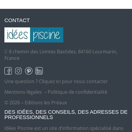
CONTACT
8 chemin des Lointes Bastides, 84160 Lourmarin,
France
Une question ?
Cliquez ici pour nous contacter
Mentions légales
–
Politique de confidentialité
© 2026 – Editions les Préaux
DES IDÉES, DES CONSEILS, DES ADRESSES DE
PROFESSIONNELS
Idées Piscine est un site d’information spécialisé dans