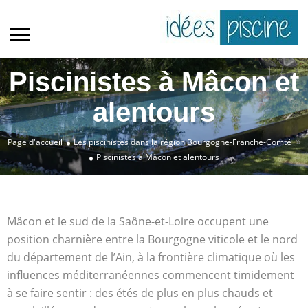
Piscinistes à Mâcon et
alentours
»
Page d'accueil
Les piscinistes dans la région Bourgogne-Franche-Comté
Piscinistes à Mâcon et alentours
Mâcon et le sud de la Saône-et-Loire occupent une
position charnière entre la Bourgogne viticole et le nord
du département de l’Ain, à la frontière climatique où les
influences méditerranéennes commencent timidement
à se faire sentir : des étés de plus en plus chauds et