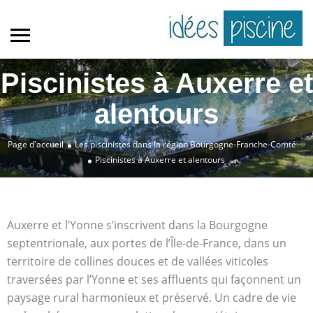
Piscinistes à Auxerre et
alentours
»
Page d'accueil
Les piscinistes dans la région Bourgogne-Franche-Comté
Piscinistes à Auxerre et alentours
Auxerre et l’Yonne s’inscrivent dans la Bourgogne
septentrionale, aux portes de l’Île-de-France, dans un
territoire de collines douces et de vallées viticoles
traversées par l’Yonne et ses affluents qui façonnent un
paysage rural harmonieux et préservé. Un cadre de vie