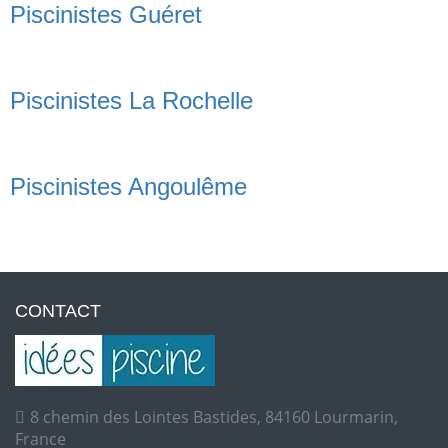
Piscinistes Guéret
Piscinistes La Rochelle
Piscinistes Angoulême
CONTACT
8 chemin des Lointes Bastides, 84160 Lourmarin,
France