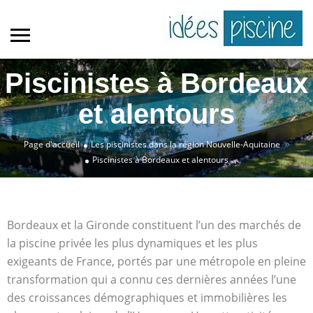
Piscinistes à Bordeaux
et alentours
»
Page d'accueil
Les piscinistes dans la région Nouvelle-Aquitaine
Piscinistes à Bordeaux et alentours
Bordeaux et la Gironde constituent l’un des marchés de
la piscine privée les plus dynamiques et les plus
exigeants de France, portés par une métropole en pleine
transformation qui a connu ces dernières années l’une
des croissances démographiques et immobilières les