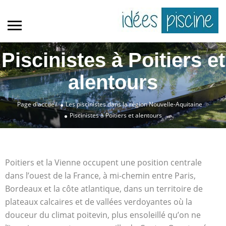
Piscinistes à Poitiers et
alentours
»
Page d'accueil
Les piscinistes dans la région Nouvelle-Aquitaine
Piscinistes à Poitiers et alentours
Poitiers et la Vienne occupent une position centrale
dans l’ouest de la France, à mi-chemin entre Paris,
Bordeaux et la côte atlantique, dans un territoire de
plateaux calcaires et de vallées verdoyantes où la
douceur du climat poitevin, plus ensoleillé qu’on ne