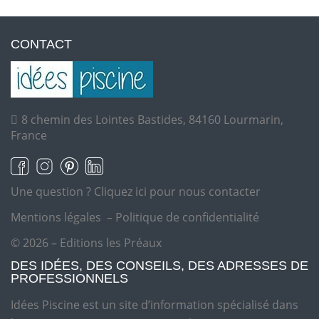
CONTACT
8 chemin des Lointes Bastides, 84160 Lourmarin,
France
Une question ?
Cliquez ici pour nous contacter
Mentions légales
–
Politique de confidentialité
© 2026 – Editions les Préaux
DES IDÉES, DES CONSEILS, DES ADRESSES DE
PROFESSIONNELS
Idées Piscine est un site d’information spécialisé dans