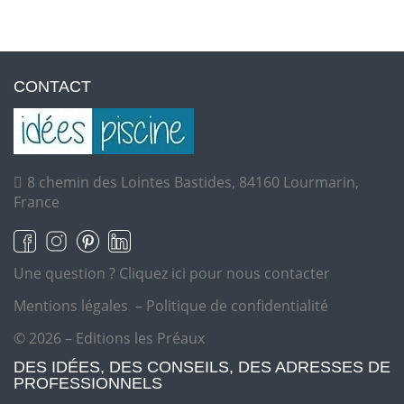
CONTACT
8 chemin des Lointes Bastides, 84160 Lourmarin,
France
Une question ?
Cliquez ici pour nous contacter
Mentions légales
–
Politique de confidentialité
© 2026 – Editions les Préaux
DES IDÉES, DES CONSEILS, DES ADRESSES DE
PROFESSIONNELS