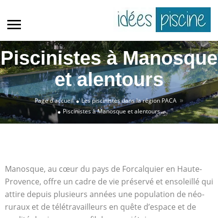
Piscinistes à Manosque
et alentours
»
Page d'accueil
Les piscinistes dans la région PACA
Piscinistes à Manosque et alentours
Manosque, au cœur du pays de Forcalquier en Haute-
Provence, offre un cadre de vie préservé et ensoleillé qui
attire depuis plusieurs années une population de néo-
ruraux et de télétravailleurs en quête d’espace et de