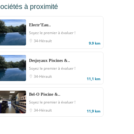
ociétés à proximité
Electr’Eau..
Soyez le premier à évaluer !
34-Hérault
9.9 km
Desjoyaux Piscines &..
Soyez le premier à évaluer !
34-Hérault
11,1 km
Bel-O Piscine &..
Soyez le premier à évaluer !
34-Hérault
11,9 km