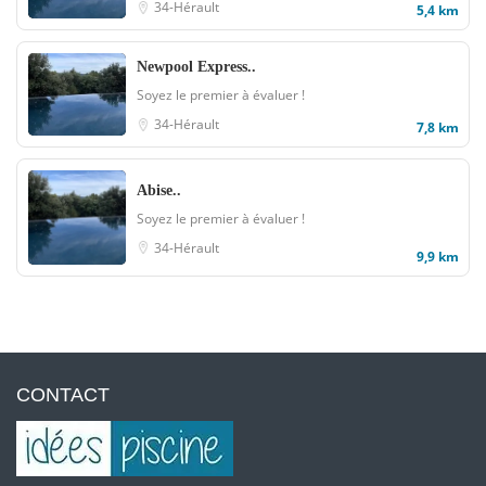
34-Hérault
5,4 km
Newpool Express..
Soyez le premier à évaluer !
34-Hérault
7,8 km
Abise..
Soyez le premier à évaluer !
34-Hérault
9,9 km
CONTACT