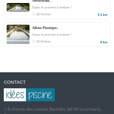
Novoceram..
Soyez le premier à évaluer !
26-Drôme
5,3 km
Albon Plastique..
Soyez le premier à évaluer !
26-Drôme
8 km
CONTACT
8 chemin des Lointes Bastides, 84160 Lourmarin,