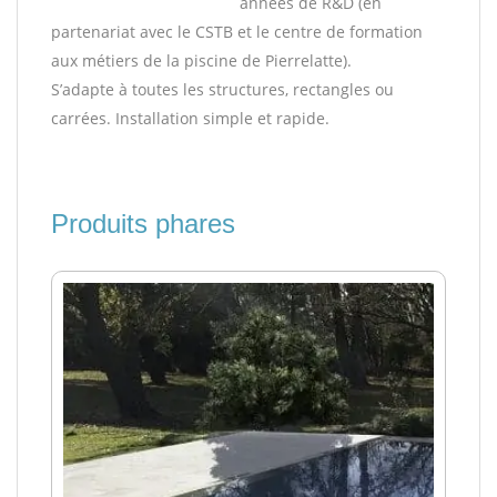
années de R&D (en
partenariat avec le CSTB et le centre de formation
aux métiers de la piscine de Pierrelatte).
S’adapte à toutes les structures, rectangles ou
carrées. Installation simple et rapide.
Produits phares