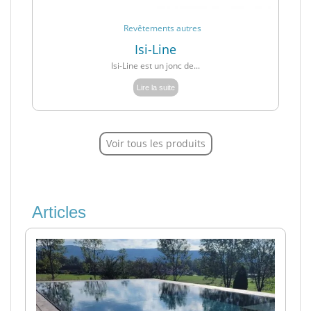
Revêtements autres
Isi-Line
Isi-Line est un jonc de...
Lire la suite
Voir tous les produits
Articles
Pool
Tou
Celia
02/09
Un r