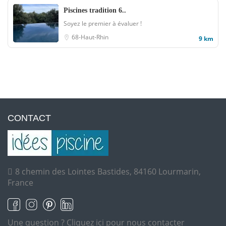
Piscines tradition 6..
Soyez le premier à évaluer !
68-Haut-Rhin
9 km
CONTACT
8 chemin des Lointes Bastides, 84160 Lourmarin,
France
Une question ?
Cliquez ici pour nous contacter