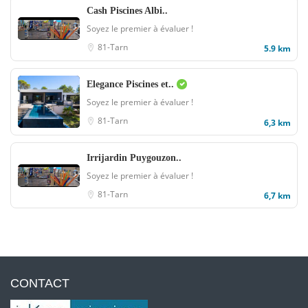
Cash Piscines Albi..
Soyez le premier à évaluer !
81-Tarn
5.9 km
Elegance Piscines et..
Soyez le premier à évaluer !
81-Tarn
6,3 km
Irrijardin Puygouzon..
Soyez le premier à évaluer !
81-Tarn
6,7 km
CONTACT