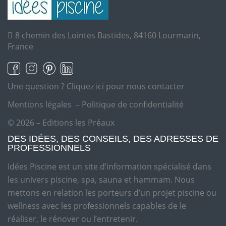
8 chemin des Lointes Bastides, 84160 Lourmarin,
France
Une question ?
Cliquez ici pour nous contacter
Mentions légales
–
Politique de confidentialité
© 2026 – Editions les Préaux
DES IDÉES, DES CONSEILS, DES ADRESSES DE
PROFESSIONNELS
Idées Piscine est un site d’information spécialisé dans
les univers piscine, spa, sauna et hammam. Nous
mettons en relation les porteurs d’un projet piscine ou
wellness avec les professionnels capables de le
réaliser, le rénover ou l’entretenir.