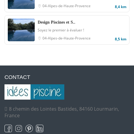
04-Alpes-de-Haute-Provence
8,4 km
Design Piscines et S..
Soyez le premier à évaluer !
04-Alpes-de-Haute-Provence
8,5 km
CONTACT
8 chemin des Lointes Bastides, 84160 Lourmarin,
France